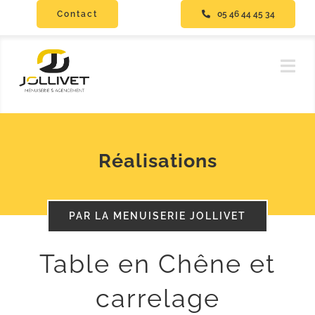
Passer
Contact
05 46 44 45 34
au
contenu
Navi
à
bas
Accueil
Pro & Collectivités
Réalisations
Menuiseries
Agencement
PAR LA MENUISERIE JOLLIVET
Isolation
Table en Chêne et
carrelage